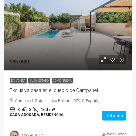
995.000€
EN VENTA
BUEN ESTADO
COMO NUEVA
Exclusiva casa en el pueblo de Campanet
Campanet, Raiguer, Illes Balears, 07310, España
3
3
160
m²
CASA ADOSADA, RESIDENCIAL
Detalles
hace 2 años
Miquel Salom