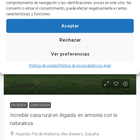
comportamiento de navegación o las identificaciones únicas en este sitio. No
EN VENTA
COMO NUEVA
DESTACADO
consentir o retirar el consentimiento, puede afectar negativamente a ciertas
características y funciones.
Aceptar
Rechazar
Ver preferencias
Política de cookies
Política de privacidad
Aviso legal
2.200.000€
EN VENTA
COMO NUEVA
Increíble casa rural en Algaida: en armonía con la
naturaleza
Algaida, Pla de Mallorca, Illes Balears, España