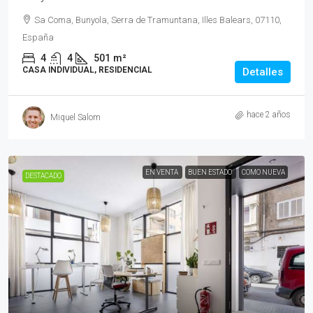
Sa Coma, Bunyola, Serra de Tramuntana, Illes Balears, 07110,
España
4
4
501
m²
CASA INDIVIDUAL, RESIDENCIAL
Detalles
hace 2 años
Miquel Salom
EN VENTA
BUEN ESTADO
COMO NUEVA
DESTACADO