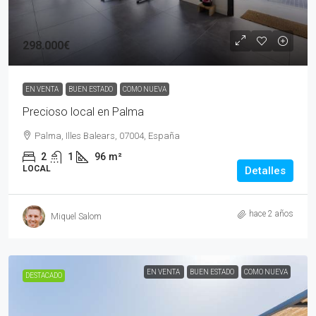
298.000€
EN VENTA
BUEN ESTADO
COMO NUEVA
Precioso local en Palma
Palma, Illes Balears, 07004, España
2
1
96
m²
LOCAL
Detalles
hace 2 años
Miquel Salom
EN VENTA
BUEN ESTADO
COMO NUEVA
DESTACADO