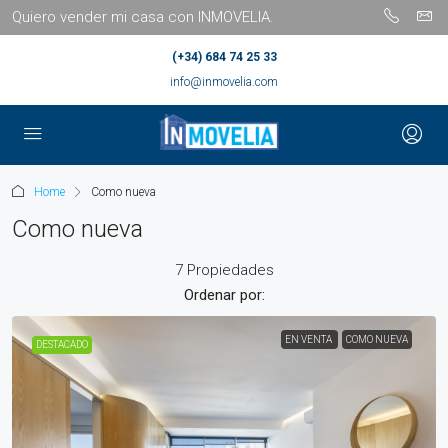
Quiero vender mi casa con INMOVELIA.
(+34) 684 74 25 33
info@inmovelia.com
Home
Como nueva
Como nueva
7 Propiedades
Ordenar por:
EN VENTA
COMO NUEVA
DESTACADO