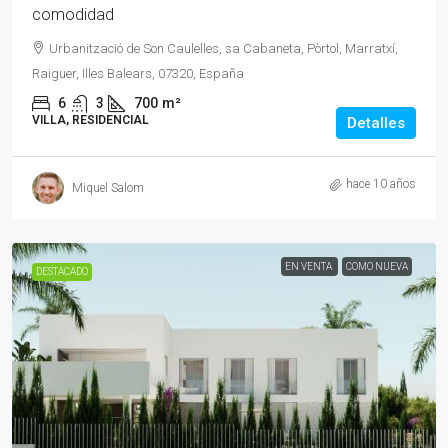
comodidad
Urbanització de Son Caulelles, sa Cabaneta, Pòrtol, Marratxí,
Raiguer, Illes Balears, 07320, España
6
3
700
m²
VILLA, RESIDENCIAL
Detalles
hace 10 años
Miquel Salom
EN VENTA
COMO NUEVA
DESTACADO