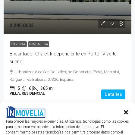
2.295.000€
EN VENTA
COMO NUEVA
Encantador Chalet Independiente en Pòrtol ¡Vive tu
sueño!
Urbanització de Son Caulelles, sa Cabaneta, Pòrtol, Marratxí,
Raiguer, Illes Balears, 07320, España
5
6
365
m²
VILLA, RESIDENCIAL
Detalles
hace 10 años
Miquel Salom
Para ofrecer las mejores experiencias, utilizamos tecnologías como las cookies
para almacenar y/o acceder a la información del dispositivo. El
consentimiento de estas tecnologías nos permitirá procesar datos como el