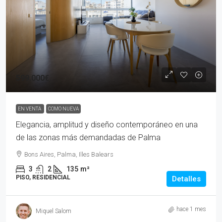
599.000€
EN VENTA
COMO NUEVA
Elegancia, amplitud y diseño contemporáneo en una
de las zonas más demandadas de Palma
Bons Aires, Palma, Illes Balears
3
2
135
m²
PISO, RESIDENCIAL
Detalles
hace 1 mes
Miquel Salom