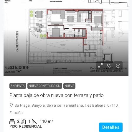
415.000€
EN VENTA
NUEVA CONSTRUCCIÓN
NUEVA
Planta baja de obra nueva con terraza y patio
Sa Plaça, Bunyola, Serra de Tramuntana, Illes Balears, 07110,
España
2
1
110
m²
PISO, RESIDENCIAL
Detalles