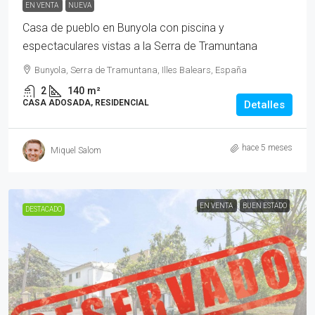
EN VENTA
NUEVA
Casa de pueblo en Bunyola con piscina y
espectaculares vistas a la Serra de Tramuntana
Bunyola, Serra de Tramuntana, Illes Balears, España
2
140
m²
CASA ADOSADA, RESIDENCIAL
Detalles
hace 5 meses
Miquel Salom
EN VENTA
BUEN ESTADO
DESTACADO