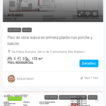
470.000€
EN VENTA
NUEVA
Piso de obra nueva en primera planta con porche y
balcón
Sa Plaça, Bunyola, Serra de Tramuntana, Illes Balears
3
2
113
m²
PISO, RESIDENCIAL
Detalles
hace 1 mes
Miquel Salom
EN VENTA
NUEVA CONSTRUCCIÓN
NUEVA
DESTACADO