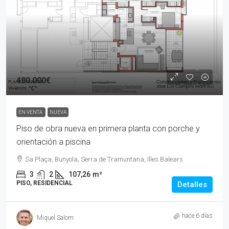
480.000€
EN VENTA
NUEVA
Piso de obra nueva en primera planta con porche y
orientación a piscina
Sa Plaça, Bunyola, Serra de Tramuntana, Illes Balears
3
2
107,26
m²
PISO, RESIDENCIAL
Detalles
hace 6 días
Miquel Salom