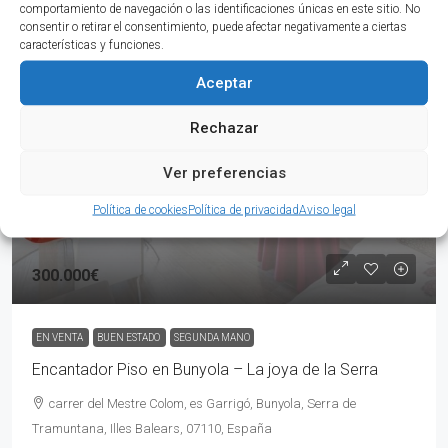
comportamiento de navegación o las identificaciones únicas en este sitio. No
EN VENTA
BUEN ESTADO
SEGUNDA MANO
DESTACADO
consentir o retirar el consentimiento, puede afectar negativamente a ciertas
características y funciones.
Aceptar
Rechazar
Ver preferencias
Política de cookies
Política de privacidad
Aviso legal
300.000€
EN VENTA
BUEN ESTADO
SEGUNDA MANO
Encantador Piso en Bunyola – La joya de la Serra
carrer del Mestre Colom, es Garrigó, Bunyola, Serra de
Tramuntana, Illes Balears, 07110, España