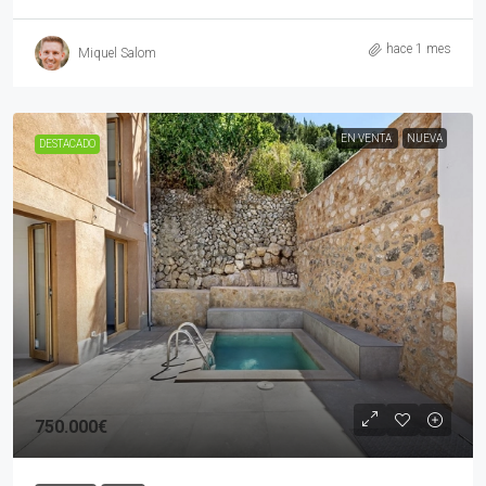
hace 1 mes
Miquel Salom
EN VENTA
NUEVA
DESTACADO
750.000€