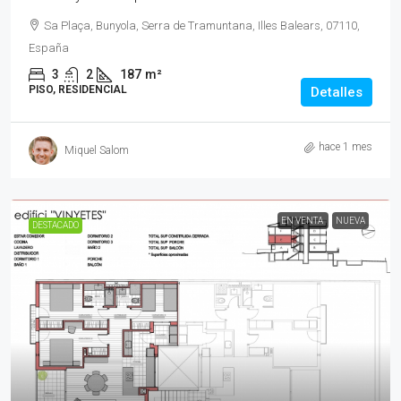
Sa Plaça, Bunyola, Serra de Tramuntana, Illes Balears, 07110,
España
3
2
187
m²
PISO, RESIDENCIAL
Detalles
hace 1 mes
Miquel Salom
EN VENTA
NUEVA
DESTACADO