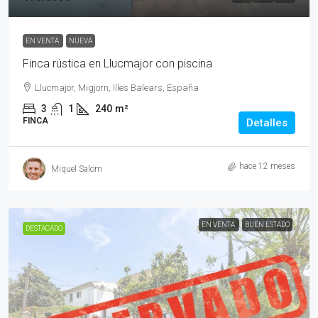
EN VENTA
NUEVA
Finca rústica en Llucmajor con piscina
Llucmajor, Migjorn, Illes Balears, España
3
1
240
m²
FINCA
Detalles
hace 12 meses
Miquel Salom
EN VENTA
BUEN ESTADO
DESTACADO