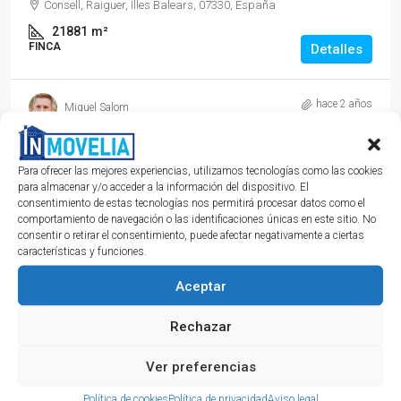
Consell, Raiguer, Illes Balears, 07330, España
21881
m²
FINCA
Detalles
hace 2 años
Miquel Salom
Propiedades destacadas
Para ofrecer las mejores experiencias, utilizamos tecnologías como las cookies
para almacenar y/o acceder a la información del dispositivo. El
consentimiento de estas tecnologías nos permitirá procesar datos como el
comportamiento de navegación o las identificaciones únicas en este sitio. No
consentir o retirar el consentimiento, puede afectar negativamente a ciertas
características y funciones.
Aceptar
Rechazar
Ver preferencias
Política de cookies
Política de privacidad
Aviso legal