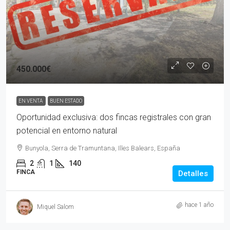
450.000€
EN VENTA
BUEN ESTADO
Oportunidad exclusiva: dos fincas registrales con gran
potencial en entorno natural
Bunyola, Serra de Tramuntana, Illes Balears, España
2
1
140
FINCA
Detalles
hace 1 año
Miquel Salom