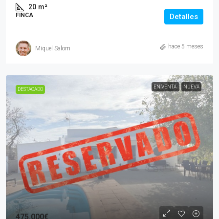
20
m²
FINCA
Detalles
hace 5 meses
Miquel Salom
EN VENTA
NUEVA
DESTACADO
475.000€