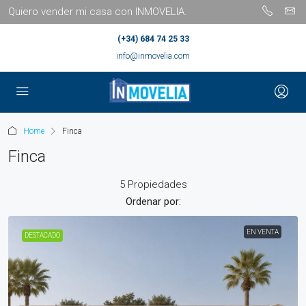
Quiero vender mi casa con INMOVELIA.
(+34) 684 74 25 33
info@inmovelia.com
Home
Finca
Finca
5 Propiedades
Ordenar por:
EN VENTA
DESTACADO