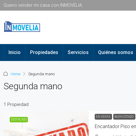
Quiero vender mi casa con INMOVELIA.
Inicio
Propiedades
Servicios
Quiénes somos
Home
Segunda mano
Segunda mano
1 Propiedad
EN VENTA
BUEN ESTADO
DESTACADO
Encantador Piso en