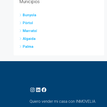
Municipios
Bunyola
Pòrtol
Marratxí
Algaida
Palma
Quiero vender mi casa con INMOVELIA.