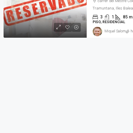
carrer del Mestre Co
Tramuntana, Illes Bale
3
1
85
m
PISO, RESIDENCIAL
Miquel Salom
h