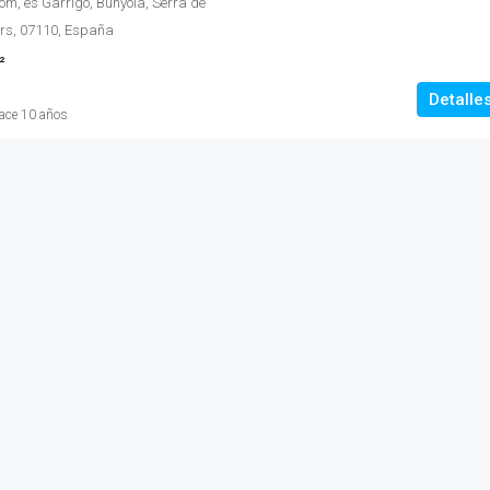
lom, es Garrigó, Bunyola, Serra de
ars, 07110, España
²
Detalle
ace 10 años