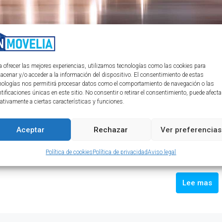
febrero 2025)
a ofrecer las mejores experiencias, utilizamos tecnologías como las cookies para
acenar y/o acceder a la información del dispositivo. El consentimiento de estas
nologías nos permitirá procesar datos como el comportamiento de navegación o las
e 2024 y no te pierdas la oportunidad de adquirir una propiedad
ntificaciones únicas en este sitio. No consentir o retirar el consentimiento, puede afecta
 y detallada sobre las diferentes zonas y tipos de propiedades,
ativamente a ciertas características y funciones.
de ensueño. ¡No esperes más y conoce los precios y ventajas que
Aceptar
Rechazar
Ver preferencias
Política de cookies
Política de privacidad
Aviso legal
Lee mas