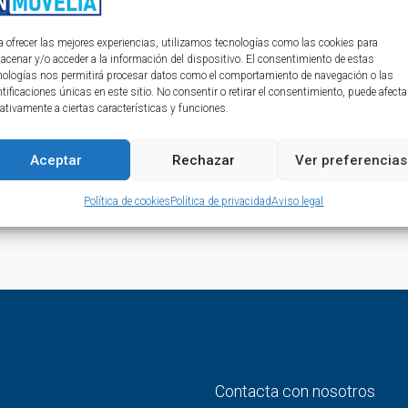
 2024 y sé testigo de su crecimiento constante en este paraíso
a ofrecer las mejores experiencias, utilizamos tecnologías como las cookies para
esta región que la convierten en una inversión imperdible. ¡No te
acenar y/o acceder a la información del dispositivo. El consentimiento de estas
no de los destinos más deseados del mundo!
nologías nos permitirá procesar datos como el comportamiento de navegación o las
ntificaciones únicas en este sitio. No consentir o retirar el consentimiento, puede afecta
ativamente a ciertas características y funciones.
Aceptar
Rechazar
Ver preferencias
Lee mas
Política de cookies
Política de privacidad
Aviso legal
Contacta con nosotros