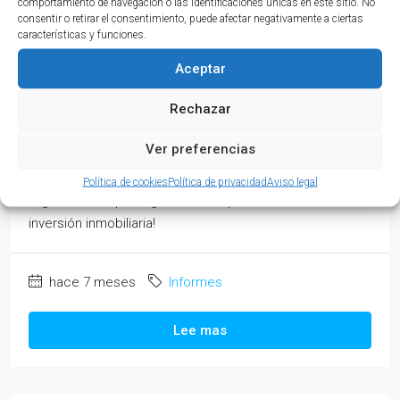
comportamiento de navegación o las identificaciones únicas en este sitio. No
consentir o retirar el consentimiento, puede afectar negativamente a ciertas
Baleares: Análisis y
características y funciones.
tendencias
Aceptar
Rechazar
Descubre el potencial del mercado inmobiliario en Illes
Balears a través de un análisis detallado. Conoce las
Ver preferencias
ventajas y características que lo hacen único y atractivo.
¡No te pierdas esta oportunidad de conocer una de las
Política de cookies
Política de privacidad
Aviso legal
regiones más privilegiadas de España en cuanto a
inversión inmobiliaria!
hace 7 meses
Informes
Lee mas