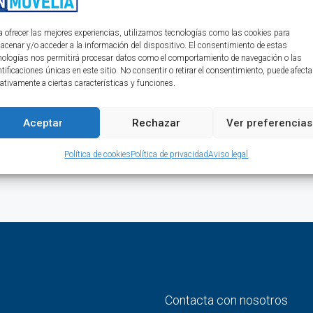
 2024 y sé testigo de su crecimiento constante en este paraíso
a ofrecer las mejores experiencias, utilizamos tecnologías como las cookies para
esta región que la convierten en una inversión imperdible. ¡No te
acenar y/o acceder a la información del dispositivo. El consentimiento de estas
no de los destinos más deseados del mundo!
nologías nos permitirá procesar datos como el comportamiento de navegación o las
ntificaciones únicas en este sitio. No consentir o retirar el consentimiento, puede afecta
ativamente a ciertas características y funciones.
Aceptar
Rechazar
Ver preferencias
Lee mas
Política de cookies
Política de privacidad
Aviso legal
Contacta con nosotros